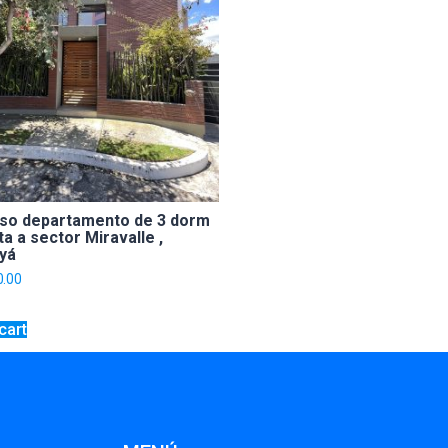
o departamento de 3 dorm
a a sector Miravalle ,
yá
0.00
cart