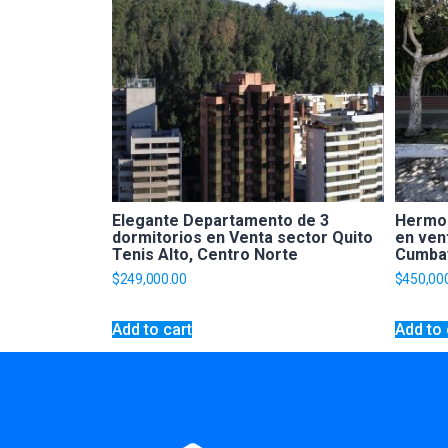
Elegante Departamento de 3
Hermos
dormitorios en Venta sector Quito
en vent
Tenis Alto, Centro Norte
Cumba
$
249,000.00
$
450,00
Add to cart
Add to 