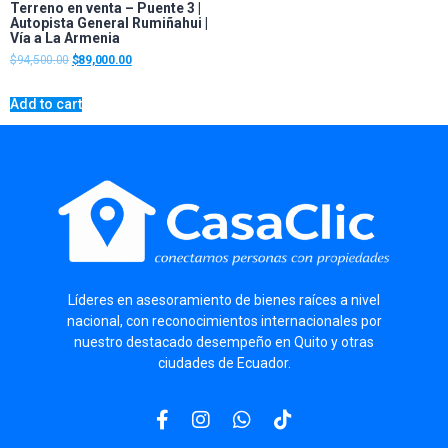
Terreno en venta – Puente 3 |
Autopista General Rumiñahui |
Vía a La Armenia
$
94,500.00
$
89,000.00
Add to cart
Líderes
en asesoramiento de bienes raíces a nivel
nacional, con reconocimientos internacionales por
nuestro destacado desempeño en Quito y otras
ciudades de Ecuador.