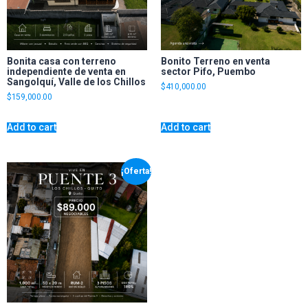
Bonita casa con terreno
Bonito Terreno en venta
independiente de venta en
sector Pifo, Puembo
Sangolquí, Valle de los Chillos
$
410,000.00
$
159,000.00
Add to cart
Add to cart
¡Oferta!