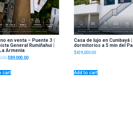
no en venta – Puente 3 |
Casa de lujo en Cumbayá |
ista General Rumiñahui |
dormitorios a 5 min del P
 La Armenia
$
439,000.00
0.00
$
89,000.00
o cart
Add to cart