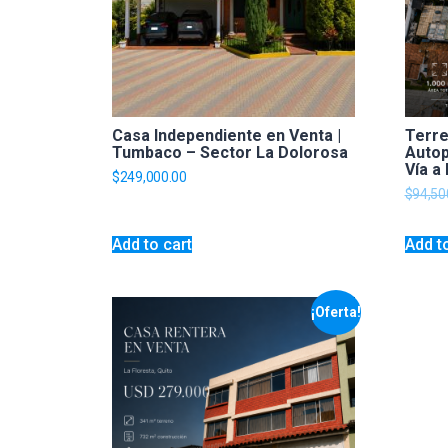
Casa Independiente en Venta |
Terre
Tumbaco – Sector La Dolorosa
Autop
Vía a
$
249,000.00
$
94,50
Add to cart
Add t
¡Oferta!