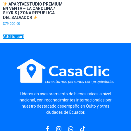
APARTAESTUDIO PREMIUM
EN VENTA – LA CAROLINA /
SHYRIS | ZONA REPÚBLICA
DEL SALVADOR
$
79,000.00
Add to cart
Líderes
en asesoramiento de bienes raíces a nivel
nacional, con reconocimientos internacionales por
nuestro destacado desempeño en Quito y otras
ciudades de Ecuador.