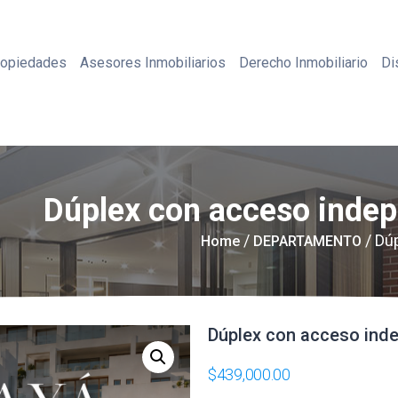
ropiedades
Asesores Inmobiliarios
Derecho Inmobiliario
Di
Dúplex con acceso inde
/
/ Dú
Home
DEPARTAMENTO
Dúplex con acceso ind
$
439,000.00