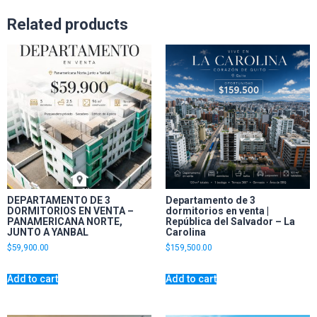
Related products
DEPARTAMENTO DE 3
Departamento de 3
DORMITORIOS EN VENTA –
dormitorios en venta |
PANAMERICANA NORTE,
República del Salvador – La
JUNTO A YANBAL
Carolina
$
59,900.00
$
159,500.00
Add to cart
Add to cart